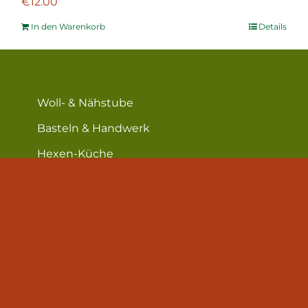
€
12.00
In den Warenkorb
Details
Woll- & Nähstube
Basteln & Handwerk
Hexen-Küche
Hof & Garten
Lese-Ecke
Über mich