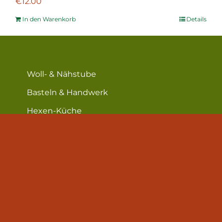
€
12.00
In den Warenkorb
Details
Woll- & Nähstube
Basteln & Handwerk
Hexen-Küche
Hof & Garten
Lese-Ecke
Über mich