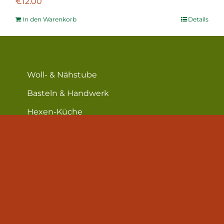
€
12.00
In den Warenkorb
Details
Woll- & Nähstube
Basteln & Handwerk
Hexen-Küche
Hof & Garten
Lese-Ecke
Über mich