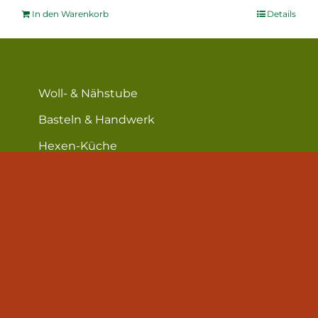
In den Warenkorb
Details
Woll- & Nähstube
Basteln & Handwerk
Hexen-Küche
Hof & Garten
Lese-Ecke
Über mich