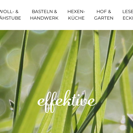
WOLL- &
BASTELN &
HEXEN-
HOF &
LESE
ÄHSTUBE
HANDWERK
KÜCHE
GARTEN
ECK
effektive