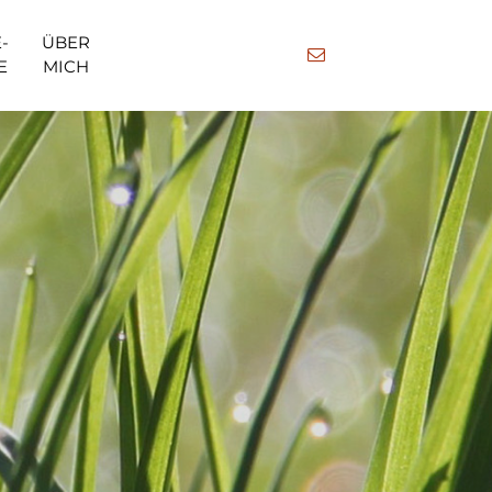
-
ÜBER
E
MICH